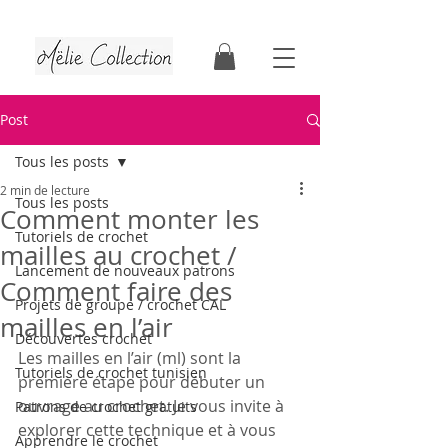
Tutoriels & patrons de crochet | Faits au Québec
Post
Tous les posts
2 min de lecture
Tous les posts
Comment monter les
Tutoriels de crochet
mailles au crochet /
Lancement de nouveaux patrons
Comment faire des
Projets de groupe / crochet CAL
mailles en l’air
Découvertes crochet
Les mailles en l’air (ml) sont la 
Tutoriels de crochet tunisien
première étape pour débuter un 
ouvrage au crochet. Je vous invite à 
Patrons de crochet gratuits
explorer cette technique et à vous 
Apprendre le crochet