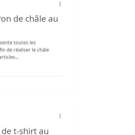
ron de châle au
ésente toutes les
in de réaliser le châle
ticles...
de t-shirt au