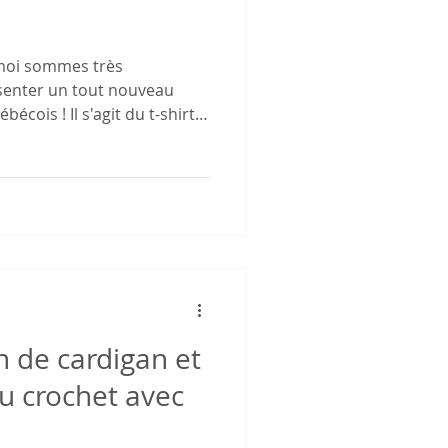
 moi sommes très
senter un tout nouveau
cois ! Il s'agit du t-shirt
patron de crochet comprend
 le t-shirt de la taille XS
ée sur votre taille de buste
, 4X, 5X) - 74 (84, 94, 104,
 Vous devez choisir la taille
votre, l'aisance pos
 de cardigan et
u crochet avec