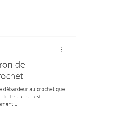
ron de
rochet
e débardeur au crochet que
rtfil. Le patron est
ement...