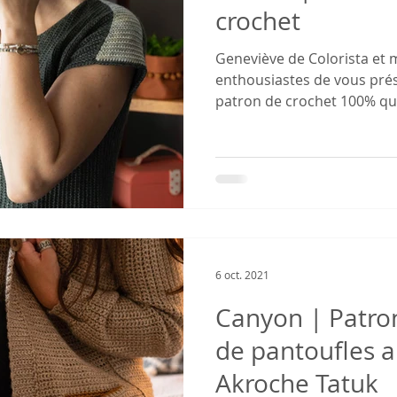
crochet
Geneviève de Colorista et
enthousiastes de vous pré
patron de crochet 100% québé
Vertuo disponible ICI. Ce 
les instructions pour réaliser
jusqu'à 5X. La taille est bas
en cm: XS (S, M, L, XL, 2X, 3X
114, 125, 135, 145, 155) cm.
du buste la plus près de la 
6 oct. 2021
Canyon | Patron
de pantoufles a
Akroche Tatuk