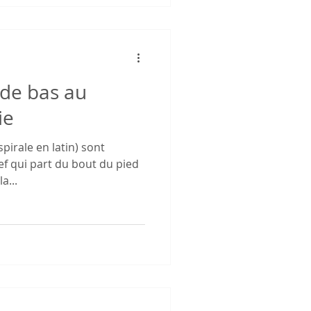
 de bas au
ie
pirale en latin) sont
ef qui part du bout du pied
a...