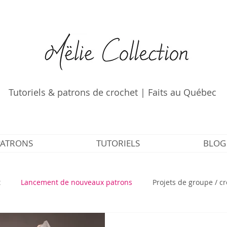
Tutoriels & patrons de crochet | Faits au Québec
PATRONS
TUTORIELS
BLOG
t
Lancement de nouveaux patrons
Projets de groupe / c
ls de crochet tunisien
Patrons de crochet gratuits
Appren