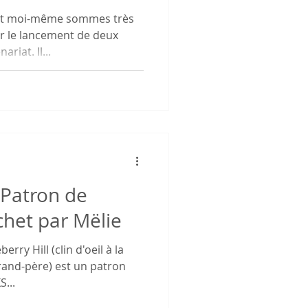
 et moi-même sommes très
 le lancement de deux
riat. Il...
 Patron de
chet par Mëlie
rry Hill (clin d'oeil à la
and-père) est un patron
S...