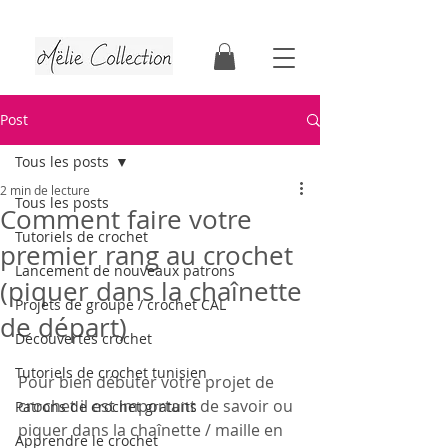
Tutoriels & patrons de crochet | Faits au Québec
Post
Tous les posts
2 min de lecture
Tous les posts
Comment faire votre
Tutoriels de crochet
premier rang au crochet
Lancement de nouveaux patrons
(piquer dans la chaînette
Projets de groupe / crochet CAL
de départ)
Découvertes crochet
Tutoriels de crochet tunisien
Pour bien débuter votre projet de 
crochet il est important de savoir ou 
Patrons de crochet gratuits
piquer dans la chaînette / maille en 
Apprendre le crochet