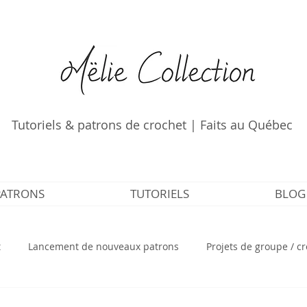
Tutoriels & patrons de crochet | Faits au Québec
PATRONS
TUTORIELS
BLOG
t
Lancement de nouveaux patrons
Projets de groupe / c
ls de crochet tunisien
Patrons de crochet gratuits
Appren