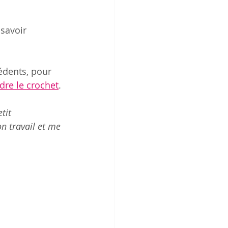
savoir 
édents, pour 
re le crochet
. 
tit 
n travail et me 