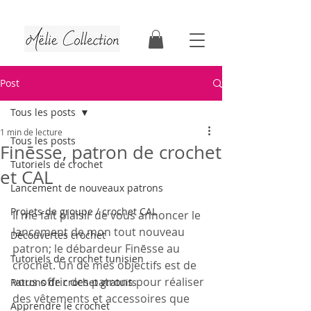
Tutoriels & patrons de crochet | Faits au Québec
Post
Tous les posts
1 min de lecture
Tous les posts
Finēsse, patron de crochet
Tutoriels de crochet
et CAL
Lancement de nouveaux patrons
Projets de groupe / crochet CAL
Il me fait plaisir de vous annoncer le 
lancement de mon tout nouveau 
Découvertes crochet
patron; le débardeur Finēsse au 
Tutoriels de crochet tunisien
crochet. Un de mes objectifs est de 
vous offrir des patrons pour réaliser 
Patrons de crochet gratuits
des vêtements et accessoires que 
Apprendre le crochet