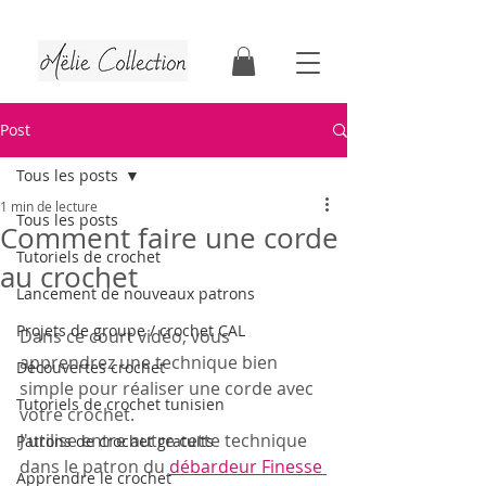
Tutoriels & patrons de crochet | Faits au Québec
Post
Tous les posts
1 min de lecture
Tous les posts
Comment faire une corde
Tutoriels de crochet
au crochet
Lancement de nouveaux patrons
Projets de groupe / crochet CAL
Dans ce court vidéo, vous 
apprendrez une technique bien 
Découvertes crochet
simple pour réaliser une corde avec 
Tutoriels de crochet tunisien
votre crochet. 
J'utilise entre autre cette technique 
Patrons de crochet gratuits
dans le patron du 
débardeur Finesse 
Apprendre le crochet