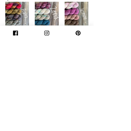
Bon crochet ! 
Projets de groupe / crochet CAL
Posts similaires
Voir tout