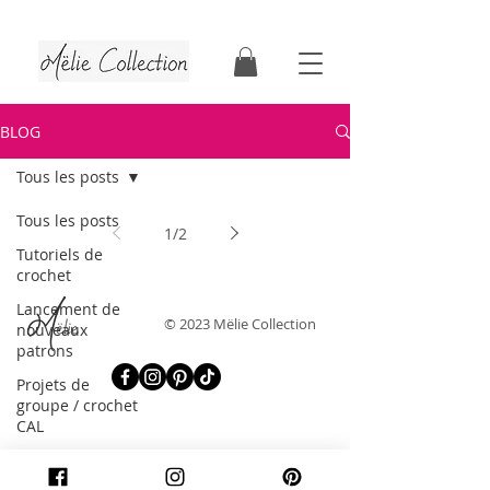
Tutoriels & patrons de crochet | Faits au Québec
BLOG
Tous les posts
Tous les posts
1
/
2
Tutoriels de
crochet
Lancement de
© 2023 Mëlie Collection
nouveaux
patrons
Projets de
groupe / crochet
CAL
Découvertes
crochet