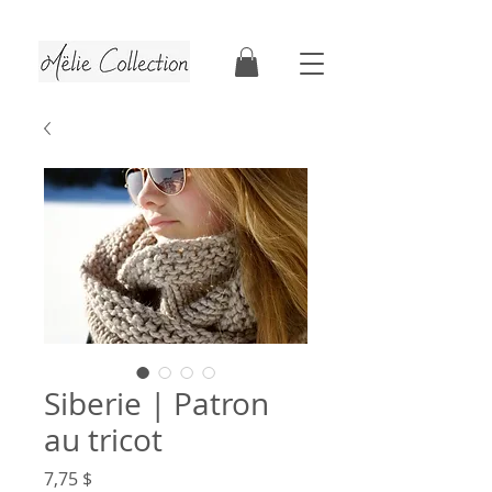
Tutoriels & patrons de crochet | Faits au Québec
Siberie | Patron
au tricot
Prix
7,75 $